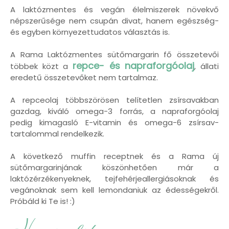
A laktózmentes és vegán élelmiszerek növekvő
népszerűsége nem csupán divat, hanem egészség-
és egyben környezettudatos választás is.
A Rama Laktózmentes sütőmargarin fő összetevői
repce- és napraforgóolaj
többek közt a
, állati
eredetű összetevőket nem tartalmaz.
A repceolaj többszörösen telítetlen zsírsavakban
gazdag, kiváló omega-3 forrás, a napraforgóolaj
pedig kimagasló E-vitamin és omega-6 zsírsav-
tartalommal rendelkezik.
A következő muffin receptnek és a Rama új
sütőmargarinjának köszönhetően már a
laktózérzékenyeknek, tejfehérjeallergiásoknak és
vegánoknak sem kell lemondaniuk az édességekről.
Próbáld ki Te is! :)