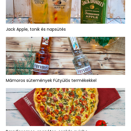
Jack Apple, tonik és napsütés
Mámoros sütemények Fütyülős termékekkel