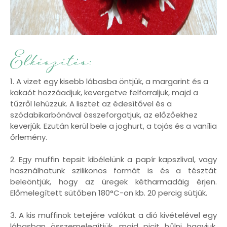
1. A vizet egy kisebb lábasba öntjük, a margarint és a
kakaót hozzáadjuk, kevergetve felforraljuk, majd a
tűzről lehúzzuk. A lisztet az édesítővel és a
szódabikarbónával összeforgatjuk, az előzőekhez
keverjük. Ezután kerül bele a joghurt, a tojás és a vanília
őrlemény.
2. Egy muffin tepsit kibélelünk a papír kapszlival, vagy
használhatunk szilikonos formát is és a tésztát
beleöntjük, hogy az üregek kétharmadáig érjen.
Előmelegített sütőben 180°C-on kb. 20 percig sütjük.
3. A kis muffinok tetejére valókat a dió kivételével egy
lábasban összemelegítjük, majd picit hűlni hagyjuk.