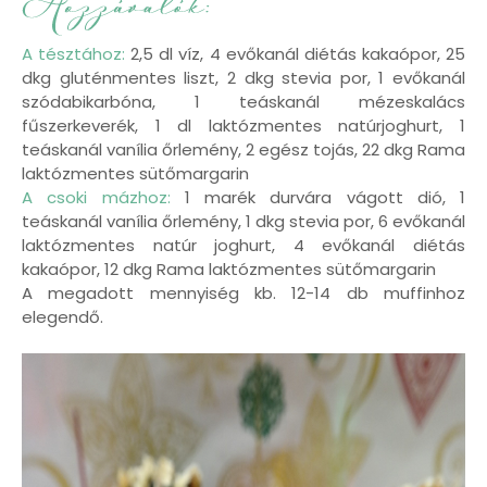
A tésztához:
2,5 dl víz, 4 evőkanál diétás kakaópor, 25
dkg gluténmentes liszt, 2 dkg stevia por, 1 evőkanál
szódabikarbóna, 1 teáskanál mézeskalács
fűszerkeverék, 1 dl laktózmentes natúrjoghurt, 1
teáskanál vanília őrlemény, 2 egész tojás, 22 dkg Rama
laktózmentes sütőmargarin
A csoki mázhoz:
1 marék durvára vágott dió, 1
teáskanál vanília őrlemény, 1 dkg stevia por, 6 evőkanál
laktózmentes natúr joghurt, 4 evőkanál diétás
kakaópor, 12 dkg Rama laktózmentes sütőmargarin
A megadott mennyiség kb. 12-14 db muffinhoz
elegendő.