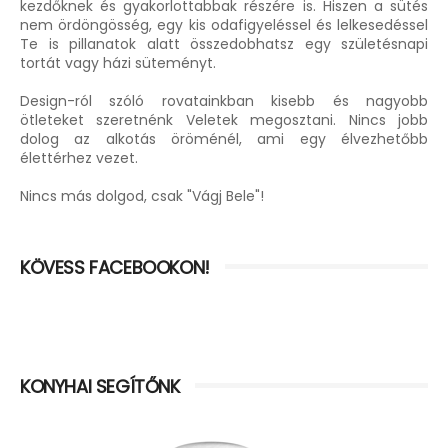
kezdőknek és gyakorlottabbak részére is. Hiszen a sütés
nem ördöngösség, egy kis odafigyeléssel és lelkesedéssel
Te is pillanatok alatt összedobhatsz egy születésnapi
tortát vagy házi süteményt.
Design-ról szóló rovatainkban kisebb és nagyobb
ötleteket szeretnénk Veletek megosztani. Nincs jobb
dolog az alkotás öröménél, ami egy élvezhetőbb
élettérhez vezet.
Nincs más dolgod, csak "Vágj Bele"!
KÖVESS FACEBOOKON!
KONYHAI SEGÍTŐNK