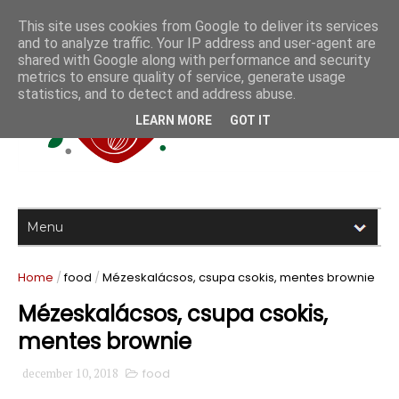
This site uses cookies from Google to deliver its services
and to analyze traffic. Your IP address and user-agent are
shared with Google along with performance and security
metrics to ensure quality of service, generate usage
statistics, and to detect and address abuse.
LEARN MORE
GOT IT
Home
/
food
/
Mézeskalácsos, csupa csokis, mentes brownie
Mézeskalácsos, csupa csokis,
mentes brownie
december 10, 2018
food