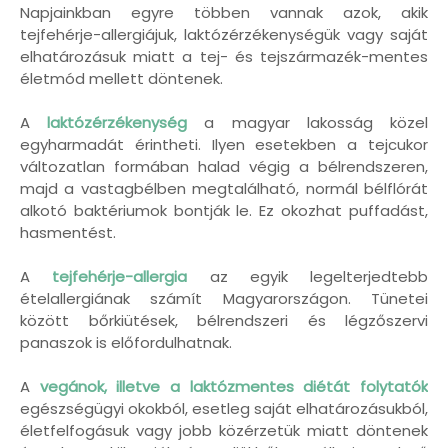
Napjainkban egyre többen vannak azok, akik
tejfehérje-allergiájuk, laktózérzékenységük vagy saját
elhatározásuk miatt a tej- és tejszármazék-mentes
életmód mellett döntenek.
A
laktózérzékenység
a magyar lakosság közel
egyharmadát érintheti. Ilyen esetekben a tejcukor
változatlan formában halad végig a bélrendszeren,
majd a vastagbélben megtalálható, normál bélflórát
alkotó baktériumok bontják le. Ez okozhat puffadást,
hasmentést.
A
tejfehérje-allergia
az egyik legelterjedtebb
ételallergiának számít Magyarországon. Tünetei
között bőrkiütések, bélrendszeri és légzőszervi
panaszok is előfordulhatnak.
A
vegánok, illetve a laktózmentes diétát folytatók
egészségügyi okokból, esetleg saját elhatározásukból,
életfelfogásuk vagy jobb közérzetük miatt döntenek