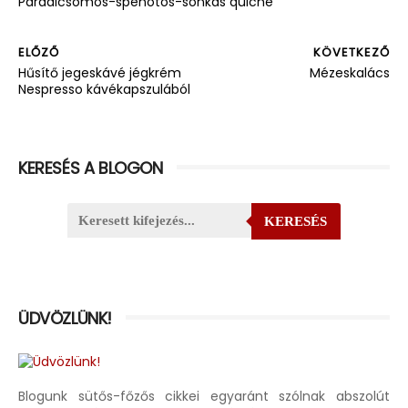
Paradicsomos-spenótos-sonkás quiche
ELŐZŐ
KÖVETKEZŐ
Hűsítő jegeskávé jégkrém
Mézeskalács
Nespresso kávékapszulából
KERESÉS A BLOGON
KERESÉS
ÜDVÖZLÜNK!
Blogunk sütős-főzős cikkei egyaránt szólnak abszolút