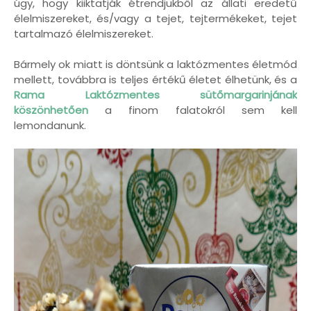
úgy, hogy kiiktatják étrendjükből az állati eredetű
élelmiszereket, és/vagy a tejet, tejtermékeket, tejet
tartalmazó élelmiszereket.
Bármely ok miatt is döntsünk a laktózmentes életmód
mellett, továbbra is teljes értékű életet élhetünk, és a
Rama Laktózmentes sütőmargarinjának
köszönhetően
a finom falatokról sem kell
lemondanunk.