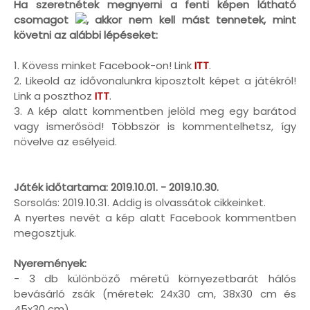
Ha szeretnétek megnyerni a fenti képen látható
csomagot
, akkor nem kell mást tennetek, mint
követni az alábbi lépéseket:
1. Kövess minket Facebook-on! Link
ITT
.
2. Likeold az idővonalunkra kiposztolt képet a játékról!
Link a poszthoz
ITT
.
3. A kép alatt kommentben jelöld meg egy barátod
vagy ismerősöd! Többször is kommentelhetsz, így
növelve az esélyeid.
Játék időtartama: 2019.10.01. - 2019.10.30.
Sorsolás: 2019.10.31. Addig is olvassátok cikkeinket.
A nyertes nevét a kép alatt Facebook kommentben
megosztjuk.
Nyeremények:
- 3 db különböző méretű környezetbarát hálós
bevásárló zsák (méretek: 24x30 cm, 38x30 cm és
45x30 cm)