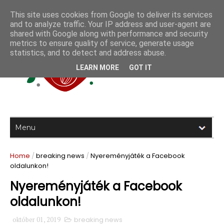
This site uses cookies from Google to deliver its services
and to analyze traffic. Your IP address and user-agent are
shared with Google along with performance and security
metrics to ensure quality of service, generate usage
statistics, and to detect and address abuse.
LEARN MORE
GOT IT
Home
/
breaking news
/
Nyereményjáték a Facebook
oldalunkon!
Nyereményjáték a Facebook
oldalunkon!
október 01, 2019
breaking news