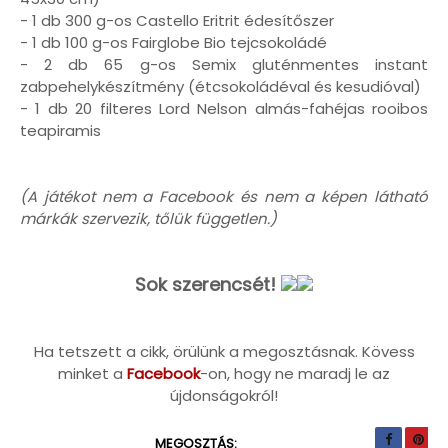
- 1 db 300 g-os Castello Eritrit édesítőszer
- 1 db 100 g-os Fairglobe Bio tejcsokoládé
- 2 db 65 g-os Semix gluténmentes instant
zabpehelykészítmény (étcsokoládéval és kesudióval)
- 1 db 20 filteres Lord Nelson almás-fahéjas rooibos
teapiramis
(A játékot nem a Facebook és nem a képen látható
márkák szervezik, tőlük független.)
Sok szerencsét!
Ha tetszett a cikk, örülünk a megosztásnak. Kövess
minket a
Facebook
-on, hogy ne maradj le az
újdonságokról!
MEGOSZTÁS: