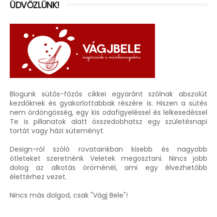
ÜDVÖZLÜNK!
Blogunk sütős-főzős cikkei egyaránt szólnak abszolút
kezdőknek és gyakorlottabbak részére is. Hiszen a sütés
nem ördöngösség, egy kis odafigyeléssel és lelkesedéssel
Te is pillanatok alatt összedobhatsz egy születésnapi
tortát vagy házi süteményt.
Design-ról szóló rovatainkban kisebb és nagyobb
ötleteket szeretnénk Veletek megosztani. Nincs jobb
dolog az alkotás öröménél, ami egy élvezhetőbb
élettérhez vezet.
Nincs más dolgod, csak "Vágj Bele"!