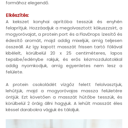
formához elegendő.
Elkész
ít
és:
A kekszet konyhai aprítóba tesszük és enyhén
felaprítjuk. Hozzáadjuk a megolvasztott kókuszzsírt, a
mogyoróvajat, a protein port és a FlavDrops ízesítő és
édesítő aromát, majd addig mixeljük, amíg teljesen
összeáll. Az így kapott masszát frissen tartó fóliával
kibélelt, körülbelül 20 x 25 centiméteres, lapos
tepsibe/edénybe rakjuk, és erős kézmozdulatokkal
addig nyomkodjuk, amíg egyenletes nem lesz a
felülete.
A protein csokoládét vízgőz felett felolvasztjuk,
lehűtjük, majd a mogyoróvajas massza felületére
öntjük. Ezt követően a masszát hűtőbe tesszük, és
körülbelül 2 óráig állni hagyjuk. A lehűlt masszát éles
késsel darabokra vágjuk és tálaljuk.