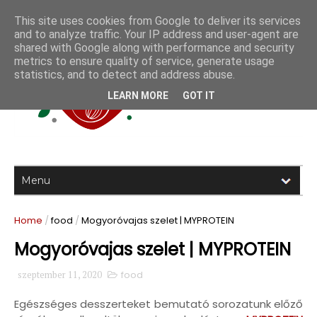
This site uses cookies from Google to deliver its services
and to analyze traffic. Your IP address and user-agent are
shared with Google along with performance and security
metrics to ensure quality of service, generate usage
statistics, and to detect and address abuse.
LEARN MORE
GOT IT
Home
/
food
/
Mogyoróvajas szelet | MYPROTEIN
Mogyoróvajas szelet | MYPROTEIN
szeptember 11, 2020
food
Egészséges desszerteket bemutató sorozatunk előző