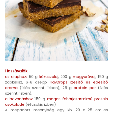
Hozzávalók:
az alaphoz:
50 g
kókuszolaj
, 200 g
mogyoróvaj
, 150 g
zabkeksz, 6-8 csepp
FlavDrops ízesítő és édesítő
aroma
(ízlés szerinti ízben), 25 g
protein por
(ízlés
szerinti ízben),
a bevonáshoz
150 g
magas fehérjetartalmú protein
csokoládé
(étcsokis ízben)
A megadott mennyiség egy kb. 20 x 25 cm-es