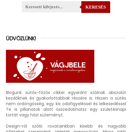
KERESÉS
ÜDVÖZLÜNK!
Blogunk sütős-főzős cikkei egyaránt szólnak abszolút
kezdőknek és gyakorlottabbak részére is. Hiszen a sütés
nem ördöngösség, egy kis odafigyeléssel és lelkesedéssel
Te is pillanatok alatt összedobhatsz egy születésnapi
tortát vagy házi süteményt.
Design-ról szóló rovatainkban kisebb és nagyobb
ötleteket szeretnénk Veletek megosztani. Nincs jobb