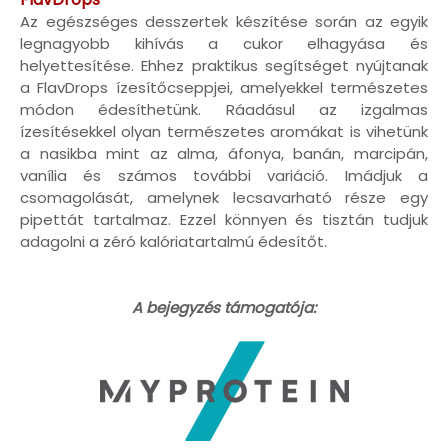
Az egészséges desszertek készítése során az egyik
legnagyobb kihívás a cukor elhagyása és
helyettesítése. Ehhez praktikus segítséget nyújtanak
a FlavDrops ízesítőcseppjei, amelyekkel természetes
módon édesíthetünk. Ráadásul az izgalmas
ízesítésekkel olyan természetes aromákat is vihetünk
a nasikba mint az alma, áfonya, banán, marcipán,
vanília és számos további variáció. Imádjuk a
csomagolását, amelynek lecsavarható része egy
pipettát tartalmaz. Ezzel könnyen és tisztán tudjuk
adagolni a zéró kalóriatartalmú édesítőt.
A bejegyzés támogatója: