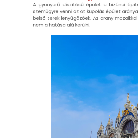
A gyönyörű díszítésű épület a bizánci épít
szemügyre venni az öt kupolás épület arányait
belső terek lenyűgözőek. Az arany mozaikkal 
nem a hatása alá kerülni.