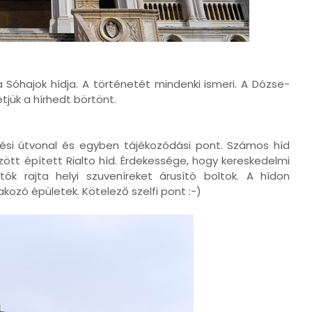
a Sóhajok hídja. A történetét mindenki ismeri. A Dózse-
tjük a hírhedt börtönt.
ési útvonal és egyben tájékozódási pont. Számos híd
zött épített Rialto híd. Érdekessége, hogy kereskedelmi
tók rajta helyi szuveníreket árusító boltok. A hídon
kozó épületek. Kötelező szelfi pont :-)