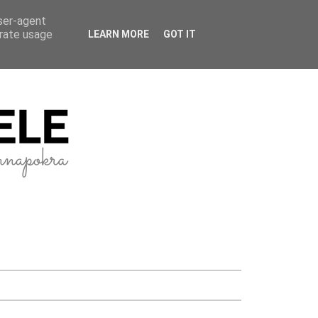
user-agent
erate usage
LEARN MORE
GOT IT