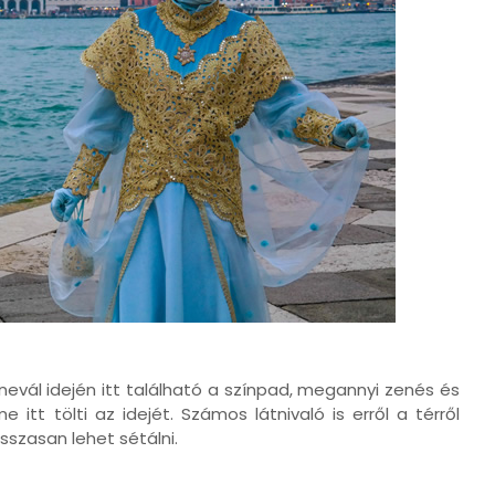
nevál idején itt található a színpad, megannyi zenés és
tt tölti az idejét. Számos látnivaló is erről a térről
osszasan lehet sétálni.