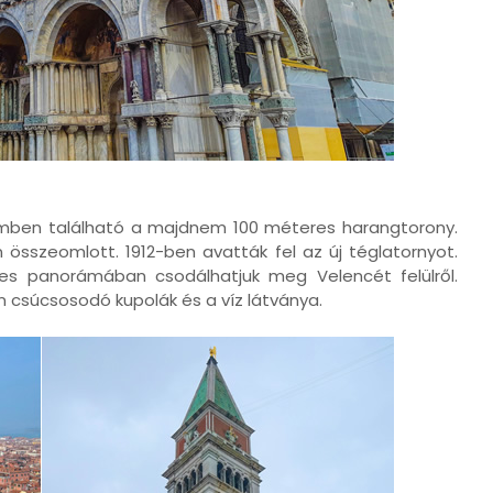
emben található a majdnem 100 méteres harangtorony.
 összeomlott. 1912-ben avatták fel az új téglatornyot.
eljes panorámában csodálhatjuk meg Velencét felülről.
 csúcsosodó kupolák és a víz látványa.