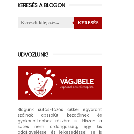
KERESÉS A BLOGON
KERESÉS
ÜDVÖZLÜNK!
Blogunk sütős-főzős cikkei egyaránt
szólnak abszolút kezdőknek és
gyakorlottabbak részére is. Hiszen a
sütés nem ördöngösség, egy kis
odafigyeléssel és lelkesedéssel Te is