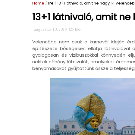
Home
/
life
/
13+1 látnivaló, amit ne hagyj ki Velencé
13+1 látnivaló, amit ne
augusztus 10, 2019
life
Velencébe nem csak a karnevál idején érd
építészete bőségesen ellátja látnivalóval
gyalogosan és vízibuszokkal könnyedén elj
nektek néhány látnivalót, amelyeket érdemes 
benyomásokat gyűjtöttünk össze a teljesség 