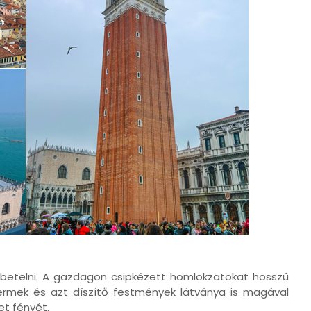
betelni. A gazdagon csipkézett homlokzatokat hosszú
termek és azt díszítő festmények látványa is magával
et fényét.