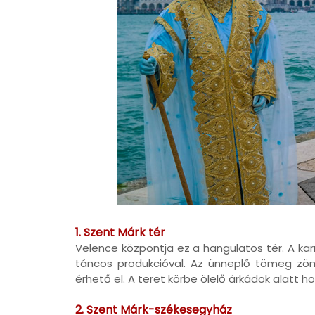
1. Szent Márk tér
Velence központja ez a hangulatos tér. A kar
táncos produkcióval. Az ünneplő tömeg zöme i
érhető el. A teret körbe ölelő árkádok alatt h
2. Szent Márk-székesegyház