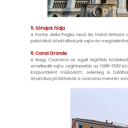
5. Sóhajok hídja
A Ponte della Paglia nevű kis hídról látható 
palotából átsétálhatunk rajta és megtekinthe
6. Canal Grande
A Nagy Csatorna az egyik legfőbb közleked
emelkedik rajta. Leghíresebb az 1588-1592 kö
központként működött. Jelenleg is találha
átsétálva jól láthatók a csatorna mentén sora