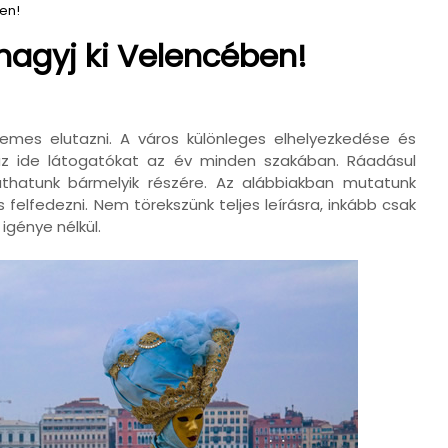
ben!
 hagyj ki Velencében!
emes elutazni. A város különleges elhelyezkedése és
 az ide látogatókat az év minden szakában. Ráadásul
uthatunk bármelyik részére. Az alábbiakban mutatunk
felfedezni. Nem törekszünk teljes leírásra, inkább csak
igénye nélkül.