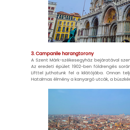
3. Campanile harangtorony
A Szent Márk-székesegyház bejáratával sz
Az eredeti épület 1902-ben földrengés során
Lifttel juthatunk fel a kilátójába. Onnan t
Hatalmas élmény a kanyargó utcák, a büszkén