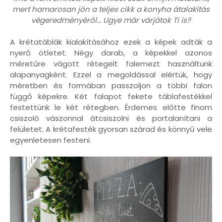
mert hamarosan jön a teljes cikk a konyha átalakítás
végeredményéről... Ugye már várjátok Ti is?
A krétatáblák kialakításához ezek a képek adták a
nyerő ötletet. Négy darab, a képekkel azonos
méretűre vágott rétegelt falemezt használtunk
alapanyagként. Ezzel a megoldással elértük, hogy
méretben és formában passzoljon a többi falon
függő képekre. Két falapot fekete táblafestékkel
festettünk le két rétegben. Érdemes előtte finom
csiszoló vászonnal átcsiszolni és portalanítani a
felületet. A krétafesték gyorsan szárad és könnyű vele
egyenletesen festeni.