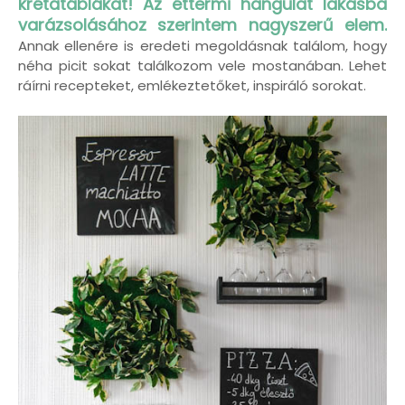
krétatáblákat!
Az éttermi hangulat lakásba
varázsolásához szerintem nagyszerű elem.
Annak ellenére is eredeti megoldásnak találom, hogy
néha picit sokat találkozom vele mostanában. Lehet
ráírni recepteket, emlékeztetőket, inspiráló sorokat.