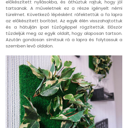
előkészített nyílásokba, és áthúztuk rajtuk, hogy jól
tartsanak. A műveletnek ez a része igényelt némi
türelmet. Következő lépésként ráfektettük a fa lapra
az előkészített borítást. Az egyik élén visszahajtottuk
és a hátulján ipari tűzőgéppel rögzítettük. Először
tűzdeljük meg az egyik oldalt, hogy alaposan tartson.
Azután gondosan símitsuk rá a lapra és folytassuk a
szemben levő oldalon.