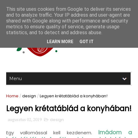
This site uses cookies from Google to deliver its services
and to analyze traffic. Your IP address and user-agent are
shared with Google along with performance and security
metrics to ensure quality of service, generate usage
statistics, and to detect and address abuse.
LEARN MORE
GOT IT
Home
/
design
/
Legyen krétatáblád a konyhában!
Legyen krétatáblád a konyhában!
augusztus 02, 2019
design
Imádom a
Egy vallomással kell kezdenem.