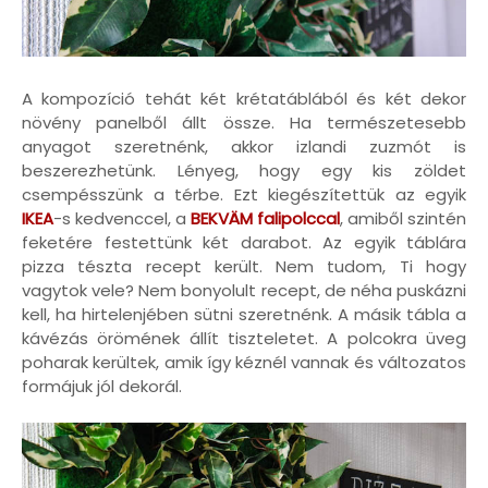
A kompozíció tehát két krétatáblából és két dekor
növény panelből állt össze. Ha természetesebb
anyagot szeretnénk, akkor izlandi zuzmót is
beszerezhetünk. Lényeg, hogy egy kis zöldet
csempésszünk a térbe. Ezt kiegészítettük az egyik
IKEA
-s kedvenccel, a
BEKVÄM falipolccal
, amiből szintén
feketére festettünk két darabot. Az egyik táblára
pizza tészta recept került. Nem tudom, Ti hogy
vagytok vele? Nem bonyolult recept, de néha puskázni
kell, ha hirtelenjében sütni szeretnénk. A másik tábla a
kávézás örömének állít tiszteletet. A polcokra üveg
poharak kerültek, amik így kéznél vannak és változatos
formájuk jól dekorál.