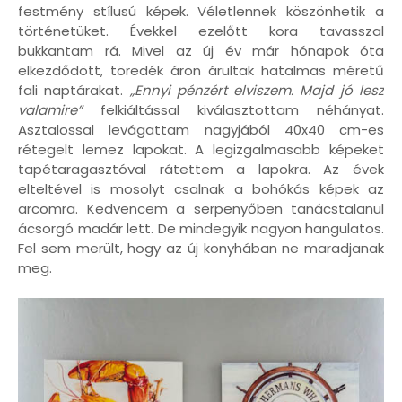
festmény stílusú képek. Véletlennek köszönhetik a
történetüket. Évekkel ezelőtt kora tavasszal
bukkantam rá. Mivel az új év már hónapok óta
elkezdődött, töredék áron árultak hatalmas méretű
fali naptárakat.
„Ennyi pénzért elviszem. Majd jó lesz
valamire”
felkiáltással kiválasztottam néhányat.
Asztalossal levágattam nagyjából 40x40 cm-es
rétegelt lemez lapokat. A legizgalmasabb képeket
tapétaragasztóval rátettem a lapokra. Az évek
elteltével is mosolyt csalnak a bohókás képek az
arcomra. Kedvencem a serpenyőben tanácstalanul
ácsorgó madár lett. De mindegyik nagyon hangulatos.
Fel sem merült, hogy az új konyhában ne maradjanak
meg.