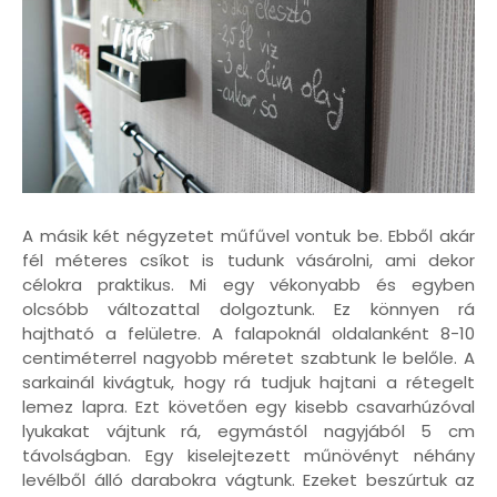
A másik két négyzetet műfűvel vontuk be. Ebből akár
fél méteres csíkot is tudunk vásárolni, ami dekor
célokra praktikus. Mi egy vékonyabb és egyben
olcsóbb változattal dolgoztunk. Ez könnyen rá
hajtható a felületre. A falapoknál oldalanként 8-10
centiméterrel nagyobb méretet szabtunk le belőle. A
sarkainál kivágtuk, hogy rá tudjuk hajtani a rétegelt
lemez lapra. Ezt követően egy kisebb csavarhúzóval
lyukakat vájtunk rá, egymástól nagyjából 5 cm
távolságban. Egy kiselejtezett műnövényt néhány
levélből álló darabokra vágtunk. Ezeket beszúrtuk az