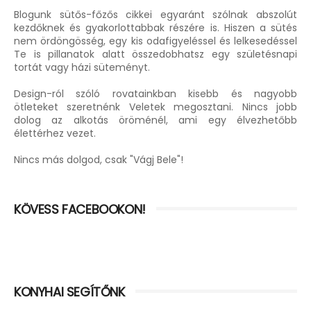
Blogunk sütős-főzős cikkei egyaránt szólnak abszolút
kezdőknek és gyakorlottabbak részére is. Hiszen a sütés
nem ördöngösség, egy kis odafigyeléssel és lelkesedéssel
Te is pillanatok alatt összedobhatsz egy születésnapi
tortát vagy házi süteményt.
Design-ról szóló rovatainkban kisebb és nagyobb
ötleteket szeretnénk Veletek megosztani. Nincs jobb
dolog az alkotás öröménél, ami egy élvezhetőbb
élettérhez vezet.
Nincs más dolgod, csak "Vágj Bele"!
KÖVESS FACEBOOKON!
KONYHAI SEGÍTŐNK