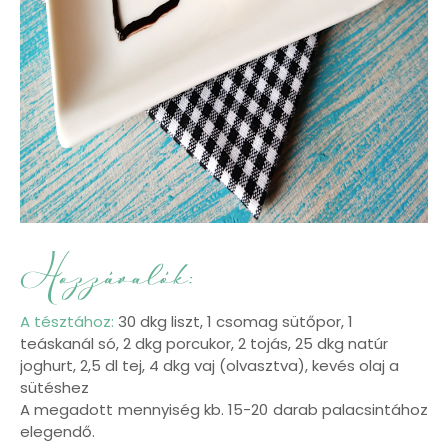
A tésztához:
30 dkg liszt, 1 csomag sütőpor, 1
teáskanál só, 2 dkg porcukor, 2 tojás, 25 dkg natúr
joghurt, 2,5 dl tej, 4 dkg vaj (olvasztva), kevés olaj a
sütéshez
A megadott mennyiség kb. 15-20 darab palacsintához
elegendő.