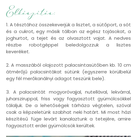
1. A tésztához összekeverjük a lisztet, a sütőport, a sót
és a cukrot, egy másik tálban az egész tojásokat, a
joghurtot, a tejet és az olvasztott vajat. A nedves
részbe robotgéppel beledolgozzuk a lisztes
keveréket.
2. A masszából olajozott palacsintasütőben kb. 10 cm
átmérőjű palacsintákat sütünk (egyszerre körülbelül
egy fél merőkanálnyi adagot teszünk bele).
3. A palacsintát mogyoróvajjal, nutellával, lekvárral,
juharsziruppal, friss vagy fagyasztott gyümölcsökkel
tálaljuk. De a lehetőségek tárháza végtelen, szóval
csak a képzeletünk szabhat neki határt. Mi most házi
készítésű füge levárt kanalaztunk a tetejére, amire
fagyasztott erdei gyümölcsök kerültek.