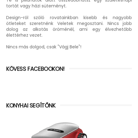
Te is pillanatok alatt összedobhatsz egy születésnapi
tortát vagy házi süteményt.
Design-ról szóló rovatainkban kisebb és nagyobb
ötleteket szeretnénk Veletek megosztani. Nincs jobb
dolog az alkotás öröménél, ami egy élvezhetőbb
élettérhez vezet.
Nincs más dolgod, csak "Vágj Bele"!
KÖVESS FACEBOOKON!
KONYHAI SEGÍTŐNK