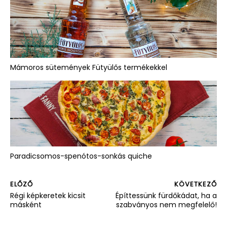
Mámoros sütemények Fütyülős termékekkel
Paradicsomos-spenótos-sonkás quiche
ELŐZŐ
KÖVETKEZŐ
Régi képkeretek kicsit
Építtessünk fürdőkádat, ha a
másként
szabványos nem megfelelő!