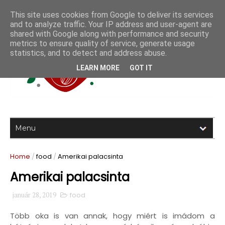
This site uses cookies from Google to deliver its services
and to analyze traffic. Your IP address and user-agent are
shared with Google along with performance and security
metrics to ensure quality of service, generate usage
statistics, and to detect and address abuse.
LEARN MORE
GOT IT
Home
/
food
/
Amerikai palacsinta
Amerikai palacsinta
január 28, 2019
food
Több oka is van annak, hogy miért is imádom a