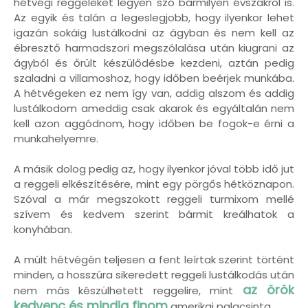
hétvégi reggeleket legyen szó bármilyen évszakról is.
Az egyik és talán a legeslegjobb, hogy ilyenkor lehet
igazán sokáig lustálkodni az ágyban és nem kell az
ébresztő harmadszori megszólalása után kiugrani az
ágyból és őrült készülődésbe kezdeni, aztán pedig
szaladni a villamoshoz, hogy időben beérjek munkába.
A hétvégeken ez nem így van, addig alszom és addig
lustálkodom ameddig csak akarok és egyáltalán nem
kell azon aggódnom, hogy időben be fogok-e érni a
munkahelyemre.
A másik dolog pedig az, hogy ilyenkor jóval több idő jut
a reggeli elkészítésére, mint egy pörgős hétköznapon.
Szóval a már megszokott reggeli turmixom mellé
szívem és kedvem szerint bármit kreálhatok a
konyhában.
A múlt hétvégén teljesen a fent leírtak szerint történt
minden, a hosszúra sikeredett reggeli lustálkodás után
az örök
nem más készülhetett reggelire, mint
kedvenc és mindig finom
amerikai palacsinta.