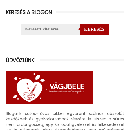
KERESÉS A BLOGON
KERESÉS
ÜDVÖZLÜNK!
Blogunk sütős-főzős cikkei egyaránt szólnak abszolút
kezdőknek és gyakorlottabbak részére is. Hiszen a sütés
nem ördöngösség, egy kis odafigyeléssel és lelkesedéssel